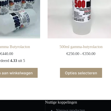
amma Butyrolacton
500ml gamma-butyrolacton
Prijsklass
€
440.00
€
250.00
-
€
350.00
€250.00
rdeerd
4.33
uit 5
tot
€350.00
Dit
 aan winkelwagen
Opties selecteren
product
heeft
meerdere
variaties.
Deze
optie
kan
Nuttige koppelingen
gekozen
worden
Nieuwe producten