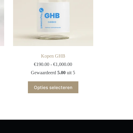
Kopen GHB
e:
Prijsklasse:
€
190.00
-
€
1,000.00
€190.00
Gewaardeerd
5.00
uit 5
tot
€1,000.00
Dit
Opties selecteren
product
heeft
meerdere
variaties.
Deze
optie
kan
gekozen
worden