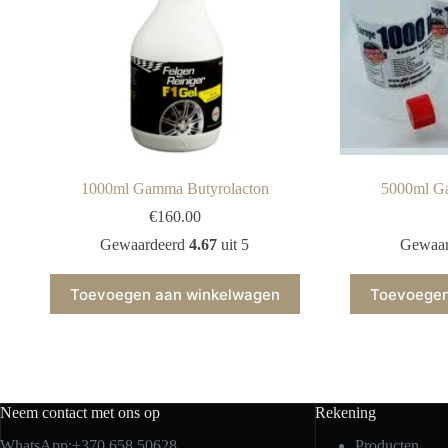
1000ml Gamma Butyrolacton
5000ml G
€
160.00
Gewaardeerd
4.67
uit 5
Gewaa
Toevoegen aan winkelwagen
Toevoegen
Neem contact met ons op
Rekening
WhatsApp:+370 658 50628
Producten