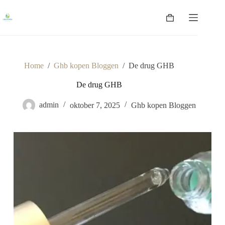
Ga
naar
Winkelwagen
de
inhoud
Home
/
Ghb kopen Bloggen
/
De drug GHB
De drug GHB
admin
oktober 7, 2025
Ghb kopen Bloggen