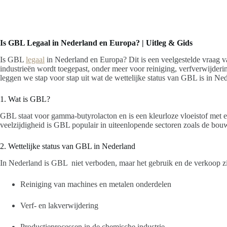
Is GBL Legaal in Nederland en Europa? | Uitleg & Gids
Is GBL
legaal
in Nederland en Europa? Dit is een veelgestelde vraag v
industrieën wordt toegepast, onder meer voor reiniging, verfverwijderi
leggen we stap voor stap uit wat de wettelijke status van GBL is in N
1. Wat is GBL?
GBL staat voor gamma-butyrolacton en is een kleurloze vloeistof met ee
veelzijdigheid is GBL populair in uiteenlopende sectoren zoals de bouw,
2. Wettelijke status van GBL in Nederland
In Nederland is GBL niet verboden, maar het gebruik en de verkoop zij
Reiniging van machines en metalen onderdelen
Verf- en lakverwijdering
Productieprocessen in de chemische industrie