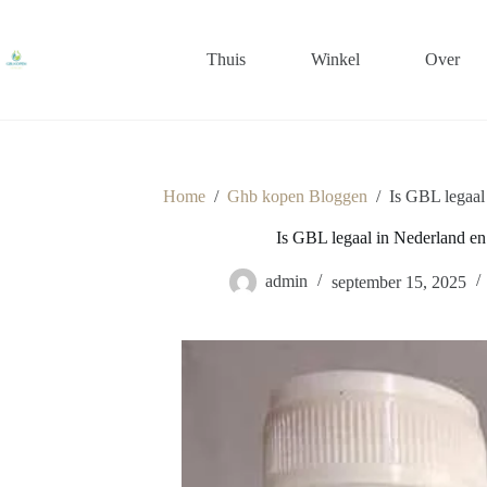
Ga
naar
de
Thuis
Winkel
Over
inhoud
Home
/
Ghb kopen Bloggen
/
Is GBL legaal
Is GBL legaal in Nederland e
admin
september 15, 2025