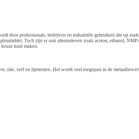
wordt door professionals, bedrijven en industriële gebruikers die op zoe
n oplosmiddel. Toch zijn er ook alternatieven zoals aceton, ethanol, NM
n keuze kunt maken.
vet, olie, verf en lijmresten. Het wordt veel toegepast in de metaalbewer