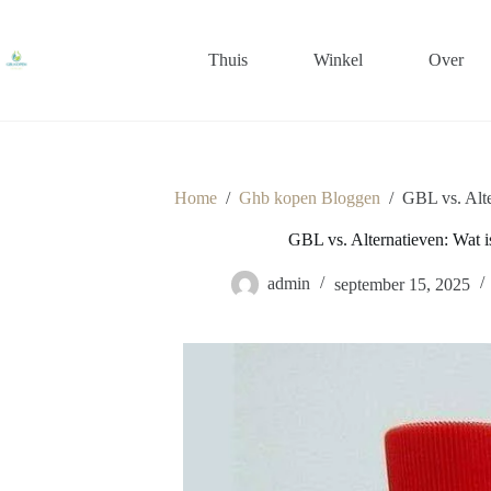
Ga
naar
de
Thuis
Winkel
Over
inhoud
Home
/
Ghb kopen Bloggen
/
GBL vs. Alte
GBL vs. Alternatieven: Wat i
admin
september 15, 2025