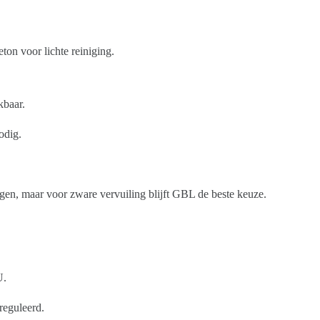
ton voor lichte reiniging.
kbaar.
odig.
ingen, maar voor zware vervuiling blijft GBL de beste keuze.
U.
ereguleerd.